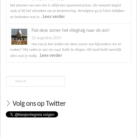
Het plannen van een reis is altijd een spannend proces. De voorpret begint
vaak al bij het uitzoeken van je bestemming. Vervolgens ga je foto’s bekijken
Lees verder
en bedenken wat je …
Pak deze zomer het vliegtuig naar de zon!
22 augustus 2025
Hoe zou je het vinden om deze zomer een bijzondere reis te
maken? Wij raden je aan om naar Italië te vliegen. Dit land heeft namelijk
Lees verder
alles wat je nodig …
Search
Volg ons op Twitter