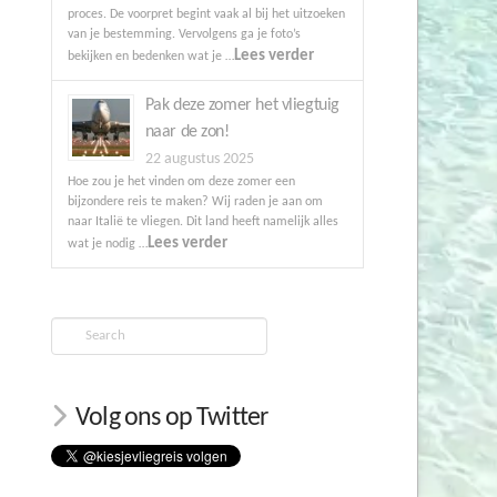
proces. De voorpret begint vaak al bij het uitzoeken
van je bestemming. Vervolgens ga je foto’s
Lees verder
bekijken en bedenken wat je …
Pak deze zomer het vliegtuig
naar de zon!
22 augustus 2025
Hoe zou je het vinden om deze zomer een
bijzondere reis te maken? Wij raden je aan om
naar Italië te vliegen. Dit land heeft namelijk alles
Lees verder
wat je nodig …
Search
Volg ons op Twitter