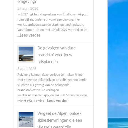
omgeving?
27 april 2026
In 2027 ligt het vliegverkeer van Eindhoven Airport
ruim vijf maanden stil vanwege omvangrijke
werkzaamheden aan de start- en landingsbaan.
Van februari tot en met 19 juli 2027 vertrekken en
Lees verder
…
De gevolgen van dure
brandstof voor jouw
reisplannen
6 april 2026
Reizigers kunnen deze periode te maken krijgen
met stijgende ticketprijzen en zelfs geannuleerde
vluchten als gevolg van de oplopende
brandstofkosten. Zo verhogen
luchtvaartmaatschappijen zoals KLM hun tarieven,
Lees verder
rekent P&O Ferries …
Vergeet de Alpen: ontdek
skibestemmingen die een
vliegreis waard zijn