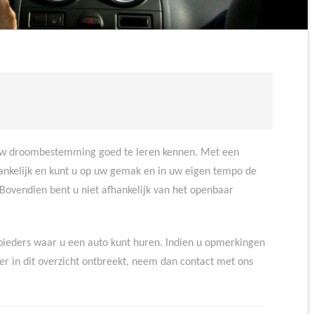
 uw droombestemming goed te leren kennen. Met een
hankelijk en kunt u op uw gemak en in uw eigen tempo de
Bovendien bent u niet afhankelijk van het openbaar
bieders waar u een auto kunt huren. Indien u opmerkingen
der in dit overzicht ontbreekt, neem dan contact met ons