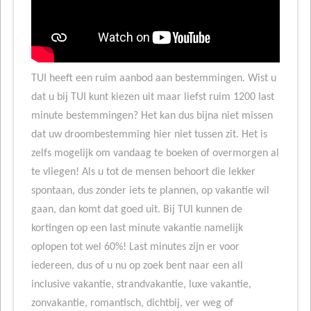
TUI heeft een ruim aanbod aan bestemmingen. Wist u
dat u bij TUI kunt kiezen uit maar liefst ruim 1200 last
minute bestemmingen? Het kan dus bijna niet missen
dat uw droombestemming hier niet tussen zit. Het is
zelfs mogelijk om vandaag te boeken of overmorgen al
te vliegen! Als u tot de mensen behoort die lekker
spontaan, dus zonder iets te plannen, op vakantie wil
gaan, dan komt dat goed uit. Bij TUI kunnen de
kortingen op een last minute vakantie namelijk
oplopen tot wel 60%! Last minutes zijn er voor
iedereen, dus of u nu op zoek bent naar een all
inclusive vakantie, strandvakantie, luxe vakantie,
zonvakantie, romantisch, dichtbij, ver weg of