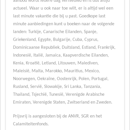
aanbod wordt iedere dag vernieuwd en is dus altijd
actueel. Waar u ook naar toe wilt, er is altijd wel een
last minute vakantie die bij u past. Goedkope last
minute aanbiedingen kunt u boeken naar de volgende
landen: Turkije, Canarische Eilanden, Spanje,
Griekenland, Egypte, Bulgarije, Cuba, Cyprus,
Dominicaanse Republiek, Duitsland, Estland, Frankrijk,
Indonesië, Italië, Jamaica, Kaapverdische Eilanden,
Kenia, Kroatië, Letland, Litouwen, Malediven,
Maleisië, Malta, Marokko, Mauritius, Mexico,
Noorwegen, Oekraïne, Oostenrijk, Polen, Portugal,
Rusland, Servië, Slowakije, Sri Lanka, Tanzania,
Thailand, Tsjechië, Tunesië, Verenigde Arabische
Emiraten, Verenigde Staten, Zwitserland en Zweden.
Prijsvrij is aangesloten bij de ANVR, SGR en het
Calamiteitenfonds.