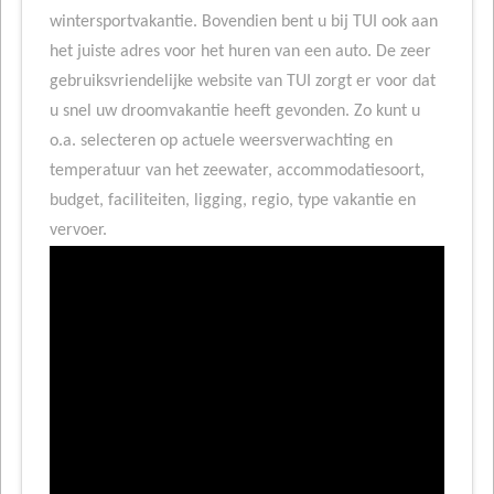
wintersportvakantie. Bovendien bent u bij TUI ook aan
het juiste adres voor het huren van een auto. De zeer
gebruiksvriendelijke website van TUI zorgt er voor dat
u snel uw droomvakantie heeft gevonden. Zo kunt u
o.a. selecteren op actuele weersverwachting en
temperatuur van het zeewater, accommodatiesoort,
budget, faciliteiten, ligging, regio, type vakantie en
vervoer.