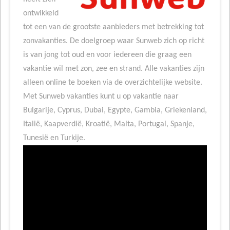
ontwikkeld
tot een van de grootste aanbieders met betrekking tot
zonvakanties. De doelgroep waar Sunweb zich op richt
is van jong tot oud en voor iedereen die graag een
vakantie wil met zon, zee en strand. Alle vakanties zijn
alleen online te boeken via de overzichtelijke website.
Met Sunweb vakanties kunt u op vakantie naar
Bulgarije, Cyprus, Dubai, Egypte, Gambia, Griekenland,
Italië, Kaapverdië, Kroatië, Malta, Portugal, Spanje,
Tunesië en Turkije.