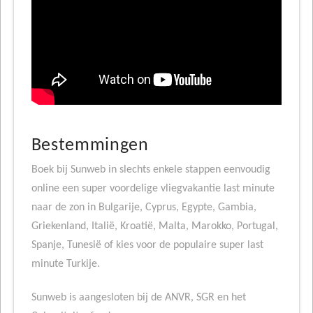
Bestemmingen
Boek bij Sunweb in slechts enkele stappen eenvoudig
online een super voordelige vliegvakantie last minute
naar de zon in Bulgarije, Cyprus, Egypte, Gambia,
Griekenland, Italië, Kroatië, Malta, Marokko, Portugal,
Spanje, Tunesië of kies voor de populaire super last
minute Turkije.
Sunweb is aangesloten bij de ANVR, SGR en het