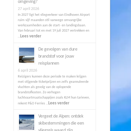
omgeving?
27 april 2026
In 2027 ligt het vliegverkeer van Eindhoven Airport
ruim vijf maanden stil vanwege omvangrijke
werkzaamheden aan de start- en landingsbaan.
Van februari tot en met 19 juli 2027 vertrekken en
Lees verder
…
De gevolgen van dure
brandstof voor jouw
reisplannen
6 april 2026
Reizigers kunnen deze periode te maken krijgen
met stijgende ticketprijzen en zelfs geannuleerde
vluchten als gevolg van de oplopende
brandstofkosten. Zo verhogen
luchtvaartmaatschappijen zoals KLM hun tarieven,
Lees verder
rekent P&O Ferries …
Vergeet de Alpen: ontdek
skibestemmingen die een
vliegreis waard zijn