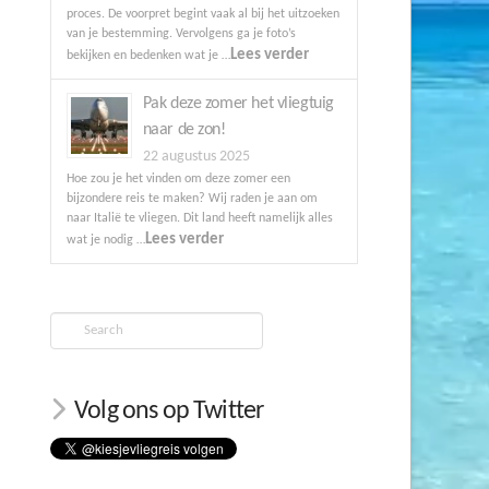
proces. De voorpret begint vaak al bij het uitzoeken
van je bestemming. Vervolgens ga je foto’s
Lees verder
bekijken en bedenken wat je …
Pak deze zomer het vliegtuig
naar de zon!
22 augustus 2025
Hoe zou je het vinden om deze zomer een
bijzondere reis te maken? Wij raden je aan om
naar Italië te vliegen. Dit land heeft namelijk alles
Lees verder
wat je nodig …
Search
Volg ons op Twitter