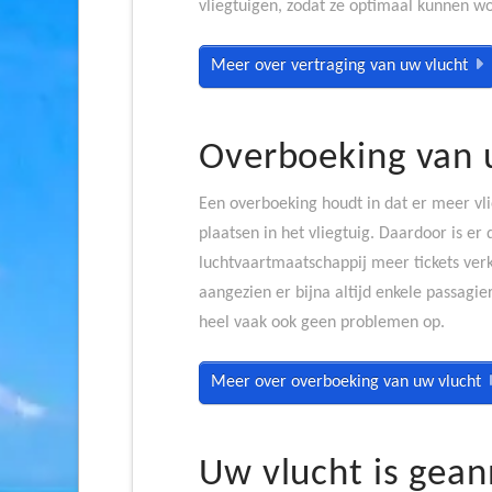
vliegtuigen, zodat ze optimaal kunnen w
Meer over vertraging van uw vlucht
Overboeking van 
Een overboeking houdt in dat er meer vli
plaatsen in het vliegtuig. Daardoor is er 
luchtvaartmaatschappij meer tickets verk
aangezien er bijna altijd enkele passagi
heel vaak ook geen problemen op.
Meer over overboeking van uw vlucht
Uw vlucht is gea