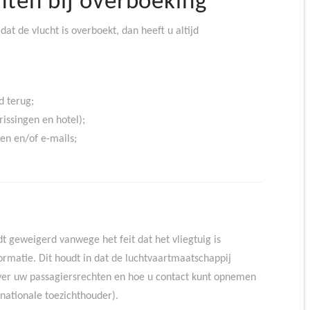
hten bij overboeking
at de vlucht is overboekt, dan heeft u altijd
d terug;
rissingen en hotel);
en en/of e-mails;
t geweigerd vanwege het feit dat het vliegtuig is
formatie. Dit houdt in dat de luchtvaartmaatschappij
n over uw passagiersrechten en hoe u contact kunt opnemen
nationale toezichthouder).