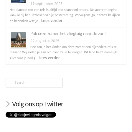
19 september 2025
Het plannen van een reis is altijd een spannend proces. De voorpret begint
vaak al bij het uitzoeken van je bestemming. Vervolgens ga je foto’s bekijken
Lees verder
en bedenken wat je …
Pak deze zomer het vliegtuig naar de zon!
22 augustus 2025
Hoe zou je het vinden om deze zomer een bijzondere reis te
maken? Wij raden je aan om naar Italië te vliegen. Dit land heeft namelijk
Lees verder
alles wat je nodig …
Search
Volg ons op Twitter