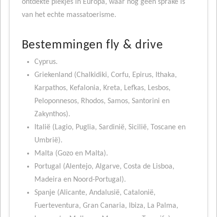
ontdekte plekjes in Europa, waar nog geen sprake is
van het echte massatoerisme.
Bestemmingen fly & drive
Cyprus.
Griekenland (Chalkidiki, Corfu, Epirus, Ithaka,
Karpathos, Kefalonia, Kreta, Lefkas, Lesbos,
Peloponnesos, Rhodos, Samos, Santorini en
Zakynthos).
Italië (Lagio, Puglia, Sardinië, Sicilië, Toscane en
Umbrië).
Malta (Gozo en Malta).
Portugal (Alentejo, Algarve, Costa de Lisboa,
Madeira en Noord-Portugal).
Spanje (Alicante, Andalusië, Catalonië,
Fuerteventura, Gran Canaria, Ibiza, La Palma,