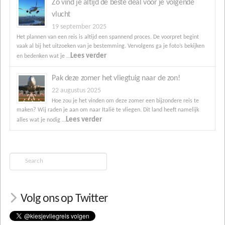
Zo vind je altijd de beste deal voor je volgende
vlucht
19 september 2025
Het plannen van een reis is altijd een spannend proces. De voorpret begint
vaak al bij het uitzoeken van je bestemming. Vervolgens ga je foto’s bekijken
Lees verder
en bedenken wat je …
Pak deze zomer het vliegtuig naar de zon!
22 augustus 2025
Hoe zou je het vinden om deze zomer een bijzondere reis te
maken? Wij raden je aan om naar Italië te vliegen. Dit land heeft namelijk
Lees verder
alles wat je nodig …
Search
Volg ons op Twitter