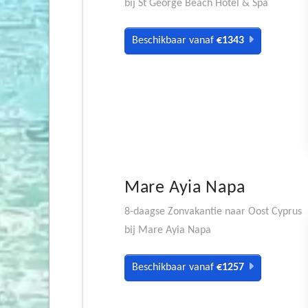
bij St George Beach Hotel & Spa
Beschikbaar vanaf
€1343
Mare Ayia Napa
8-daagse Zonvakantie naar Oost Cyprus
bij Mare Ayia Napa
Beschikbaar vanaf
€1257