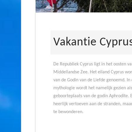
Vakantie Cypru
De Republiek Cyprus ligt in het oosten v
Middellandse Zee. Het eiland Cyprus wor
van de Godin van de Liefde genoemd. In 
mythologie wordt het namelijk gezien al
geboorteplaats van de godin Aphrodite.
heerlijk vertoeven aan de stranden, maar
te bewonderen.