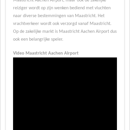
Maastricht Aachen Airport, maar ook de zakelijke
reiziger wordt op zijn wenken bediend met vluchten
naar diverse bestemmingen van Maastricht. Het
vrachtverkeer wordt ook verzorgd vanaf Maastricht.
Op de zakelijke markt is Maastricht Aachen Airport dus
ook een belangrijke speler.
Video Maastricht Aachen Airport