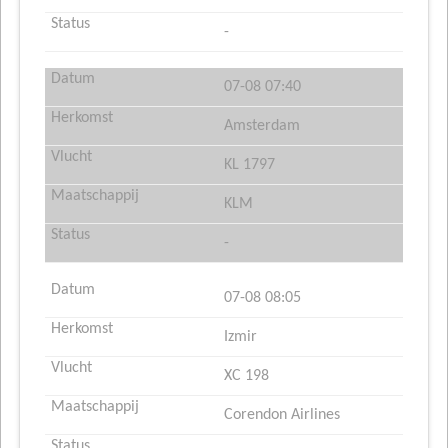
-
07-08 07:40
Amsterdam
KL 1797
KLM
-
07-08 08:05
Izmir
XC 198
Corendon Airlines