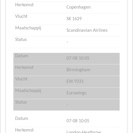
Copenhagen
SK 1629
Scandinavian Airlines
-
07-08 10:05
Birmingham
EW 9331
Eurowings
-
07-08 10:05
London-Heathrow