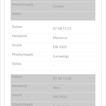
Condor
-
07-08 11:35
Menorca
EW 9505
Eurowings
-
07-08 11:40
Nice
EW 9421