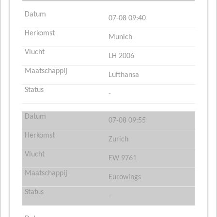
07-08 09:40
Munich
LH 2006
Lufthansa
-
07-08 09:55
Zurich
EW 9761
Eurowings
-