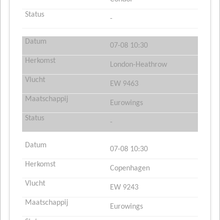
-
07-08 10:30
London-Heathrow
EW 9463
Eurowings
-
07-08 10:30
Copenhagen
EW 9243
Eurowings