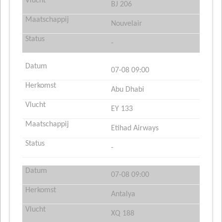
BJ 206
Nouvelair
-
07-08 09:00
Abu Dhabi
EY 133
Etihad Airways
-
07-08 09:00
Antalya
XQ 188