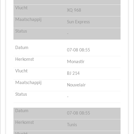
XQ 968
Sun Express
-
07-08 08:55
Monastir
BJ 214
Nouvelair
-
07-08 08:55
Tunis