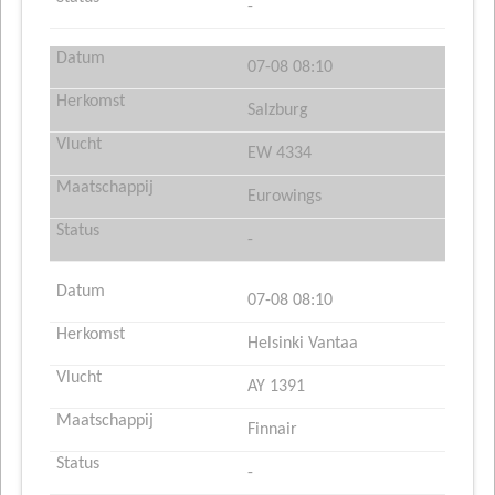
-
07-08 08:10
Salzburg
EW 4334
Eurowings
-
07-08 08:10
Helsinki Vantaa
AY 1391
Finnair
-