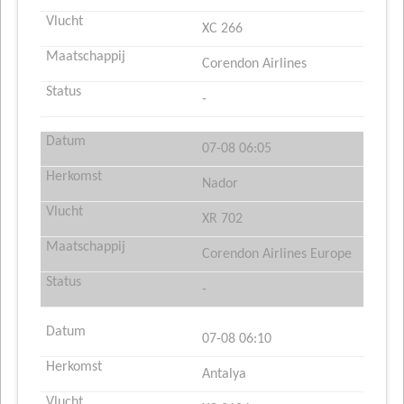
XC 266
Corendon Airlines
-
07-08 06:05
Nador
XR 702
Corendon Airlines Europe
-
07-08 06:10
Antalya