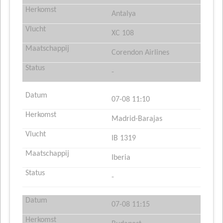
Antalya
XC 108
Corendon Airlines
-
07-08 11:10
Madrid-Barajas
IB 1319
Iberia
-
07-08 11:15