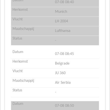
07-08 08:40
Munich
LH 2004
Lufthansa
-
07-08 08:45
Belgrade
JU 360
Air Serbia
-
07-08 08:50