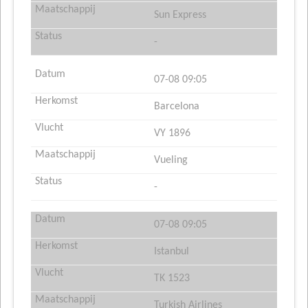
Sun Express
-
07-08 09:05
Barcelona
VY 1896
Vueling
-
07-08 09:05
Istanbul
TK 1523
Turkish Airlines