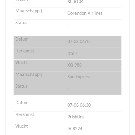
XC 8104
Corendon Airlines
-
07-08 06:15
Izmir
XQ 988
Sun Express
-
07-08 06:30
Prishtina
IV 8224