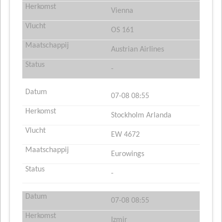
Vienna
OS 161
Austrian Airlines
-
07-08 08:55
Stockholm Arlanda
EW 4672
Eurowings
-
07-08 08:55
Izmir