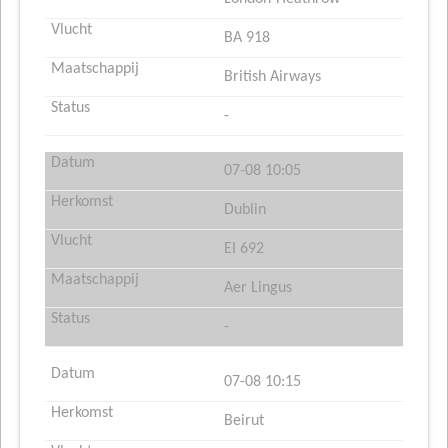
BA 918
British Airways
-
07-08 10:05
Dublin
EI 692
Aer Lingus
-
07-08 10:15
Beirut