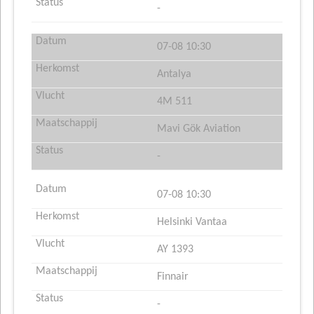
-
07-08 10:30
Antalya
4M 511
Mavi Gök Aviation
-
07-08 10:30
Helsinki Vantaa
AY 1393
Finnair
-