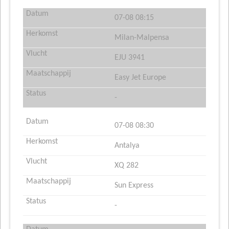
07-08 08:15
Milan-Malpensa
EJU 3941
Easy Jet Europe
-
07-08 08:30
Antalya
XQ 282
Sun Express
-