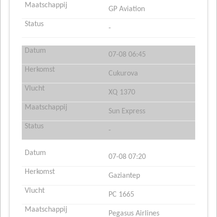
GP Aviation
-
07-08 06:45
Cukurova
XQ 1370
Sun Express
-
07-08 07:20
Gaziantep
PC 1665
Pegasus Airlines