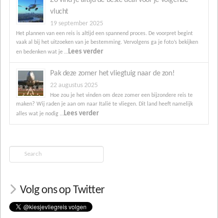
Zo vind je altijd de beste deal voor je volgende
vlucht
19 september 2025
Het plannen van een reis is altijd een spannend proces. De voorpret begint
vaak al bij het uitzoeken van je bestemming. Vervolgens ga je foto’s bekijken
Lees verder
en bedenken wat je …
Pak deze zomer het vliegtuig naar de zon!
22 augustus 2025
Hoe zou je het vinden om deze zomer een bijzondere reis te
maken? Wij raden je aan om naar Italië te vliegen. Dit land heeft namelijk
Lees verder
alles wat je nodig …
Search
Volg ons op Twitter