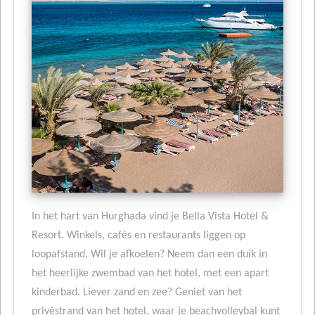
In het hart van Hurghada vind je Bella Vista Hotel &
Resort. Winkels, cafés en restaurants liggen op
loopafstand. Wil je afkoelen? Neem dan een duik in
het heerlijke zwembad van het hotel, met een apart
kinderbad. Liever zand en zee? Geniet van het
privéstrand van het hotel, waar je beachvolleybal kunt