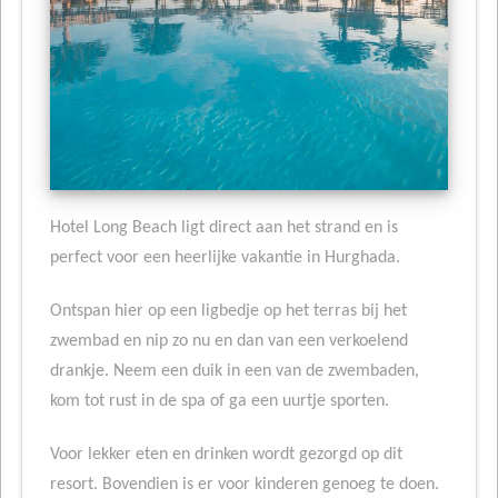
Hotel Long Beach ligt direct aan het strand en is
perfect voor een heerlijke vakantie in Hurghada.
Ontspan hier op een ligbedje op het terras bij het
zwembad en nip zo nu en dan van een verkoelend
drankje. Neem een duik in een van de zwembaden,
kom tot rust in de spa of ga een uurtje sporten.
Voor lekker eten en drinken wordt gezorgd op dit
resort. Bovendien is er voor kinderen genoeg te doen.