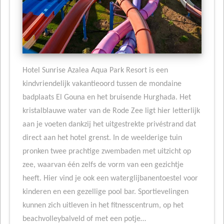
Hotel Sunrise Azalea Aqua Park Resort is een
kindvriendelijk vakantieoord tussen de mondaine
badplaats El Gouna en het bruisende Hurghada. Het
kristalblauwe water van de Rode Zee ligt hier letterlijk
aan je voeten dankzij het uitgestrekte privéstrand dat
direct aan het hotel grenst. In de weelderige tuin
pronken twee prachtige zwembaden met uitzicht op
zee, waarvan één zelfs de vorm van een gezichtje
heeft. Hier vind je ook een waterglijbanentoestel voor
kinderen en een gezellige pool bar. Sportievelingen
kunnen zich uitleven in het fitnesscentrum, op het
beachvolleybalveld of met een potje…