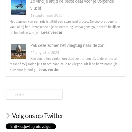
Zo vind je altijd de beste deal voor je volgende
vlucht
19 september 2025
Het plannen van een reis is altijd een spannend proces. De voorpret begint
vaak al bij het uitzoeken van je bestemming. Vervolgens ga je foto’s bekijken
Lees verder
en bedenken wat je …
Pak deze zomer het vliegtuig naar de zon!
22 augustus 2025
Hoe zou je het vinden om deze zomer een bijzondere reis te
maken? Wij raden je aan om naar Italië te vliegen. Dit land heeft namelijk
Lees verder
alles wat je nodig …
Search
Volg ons op Twitter