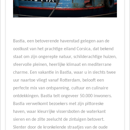
Bastia, een betoverende havenstad gelegen aan de
oostkust van het prachtige eiland Corsica, dat bekend
staat om zijn ongerepte natuur, schilderachtige huizen,
sfeervolle pleinen, heerlijke klimaat en mediterrane
charme. Een vakantie in Bastia, waar u in slechts twee
uur naartoe vliegt vanaf Rotterdam, belooft een
perfecte mix van ontspanning, cultuur en culinaire
ontdekkingen. Bastia telt ongeveer 50.000 inwoners.
Bastia verwelkomt bezoekers met zijn pittoreske
haven, waar kleurrijke vissersboten de waterkant
sieren en de zilte zeelucht de zintuigen betovert.
Slenter door de kronkelende straatjes van de oude