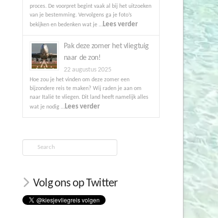
proces. De voorpret begint vaak al bij het uitzoeken
van je bestemming. Vervolgens ga je foto’s
Lees verder
bekijken en bedenken wat je …
Pak deze zomer het vliegtuig
naar de zon!
22 augustus 2025
Hoe zou je het vinden om deze zomer een
bijzondere reis te maken? Wij raden je aan om
naar Italië te vliegen. Dit land heeft namelijk alles
Lees verder
wat je nodig …
Search
Volg ons op Twitter