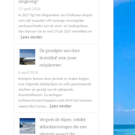
omgeving?
27 april 2026
In 2027 ligt het vliegverkeer van Eindhoven Airport
ruim vijf maanden stil vanwege omvangrijke
werkzaamheden aan de start- en landingsbaan.
Van februari tot en met 19 juli 2027 vertrekken en
Lees verder
…
De gevolgen van dure
brandstof voor jouw
reisplannen
6 april 2026
Reizigers kunnen deze periode te maken krijgen
met stijgende ticketprijzen en zelfs geannuleerde
vluchten als gevolg van de oplopende
brandstofkosten. Zo verhogen
luchtvaartmaatschappijen zoals KLM hun tarieven,
Lees verder
rekent P&O Ferries …
Vergeet de Alpen: ontdek
skibestemmingen die een
vliegreis waard zijn