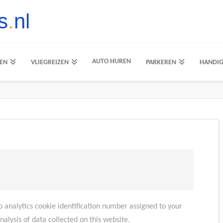
AUTO HUREN
EN
VLIEGREIZEN
PARKEREN
HANDI
analytics cookie identification number assigned to your
alysis of data collected on this website.