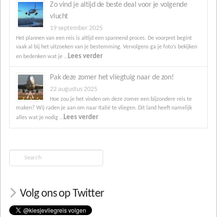
Zo vind je altijd de beste deal voor je volgende
vlucht
19 september 2025
Het plannen van een reis is altijd een spannend proces. De voorpret begint
vaak al bij het uitzoeken van je bestemming. Vervolgens ga je foto’s bekijken
Lees verder
en bedenken wat je …
Pak deze zomer het vliegtuig naar de zon!
22 augustus 2025
Hoe zou je het vinden om deze zomer een bijzondere reis te
maken? Wij raden je aan om naar Italië te vliegen. Dit land heeft namelijk
Lees verder
alles wat je nodig …
Search
Volg ons op Twitter