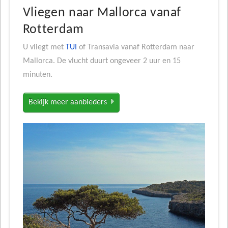
Vliegen naar Mallorca vanaf
Rotterdam
U vliegt met
TUI
of Transavia vanaf Rotterdam naar
Mallorca. De vlucht duurt ongeveer 2 uur en 15
minuten.
Bekijk meer aanbieders