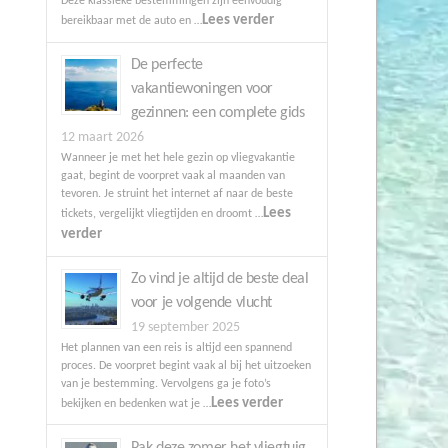
Deze klassieke bestemmingen zijn eenvoudig
Lees verder
bereikbaar met de auto en …
De perfecte
vakantiewoningen voor
gezinnen: een complete gids
12 maart 2026
Wanneer je met het hele gezin op vliegvakantie
gaat, begint de voorpret vaak al maanden van
tevoren. Je struint het internet af naar de beste
Lees
tickets, vergelijkt vliegtijden en droomt …
verder
Zo vind je altijd de beste deal
voor je volgende vlucht
19 september 2025
Het plannen van een reis is altijd een spannend
proces. De voorpret begint vaak al bij het uitzoeken
van je bestemming. Vervolgens ga je foto’s
Lees verder
bekijken en bedenken wat je …
Pak deze zomer het vliegtuig