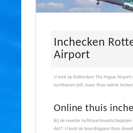
Inchecken Rot
Airport
U kunt op Rotterdam The Hague Airport o
luchthaven zelf, maar thuis online incheck
Online thuis inch
Bij de meeste luchtvaartmaatschappijen i
dat?! U kunt de boardingpass thuis downlo