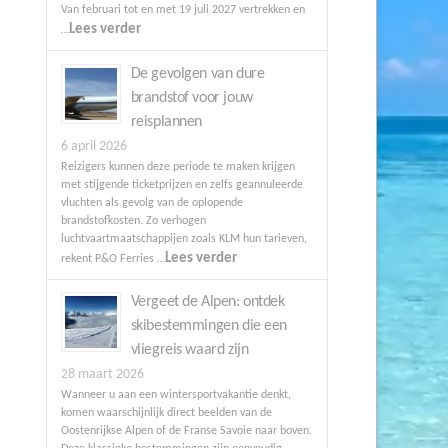
Van februari tot en met 19 juli 2027 vertrekken en
Lees verder
…
De gevolgen van dure
brandstof voor jouw
reisplannen
6 april 2026
Reizigers kunnen deze periode te maken krijgen
met stijgende ticketprijzen en zelfs geannuleerde
vluchten als gevolg van de oplopende
brandstofkosten. Zo verhogen
luchtvaartmaatschappijen zoals KLM hun tarieven,
Lees verder
rekent P&O Ferries …
Vergeet de Alpen: ontdek
skibestemmingen die een
vliegreis waard zijn
28 maart 2026
Wanneer u aan een wintersportvakantie denkt,
komen waarschijnlijk direct beelden van de
Oostenrijkse Alpen of de Franse Savoie naar boven.